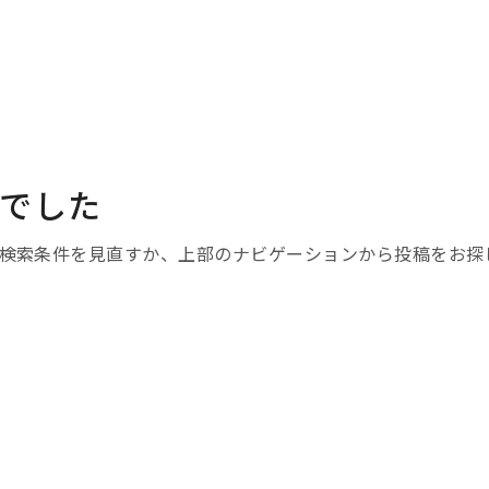
ト撮影
七五三撮影
プロフィール撮影
スタジオレンタル
よく
でした
検索条件を見直すか、上部のナビゲーションから投稿をお探